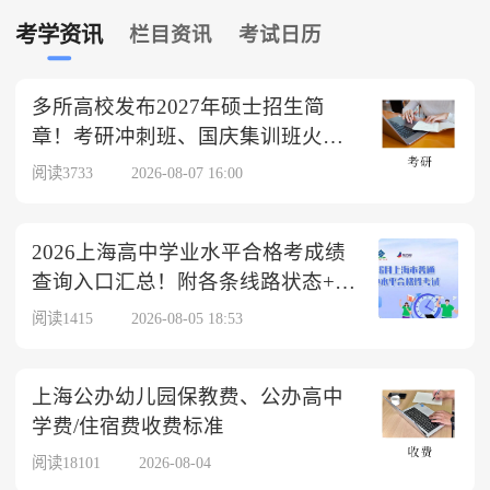
考学资讯
栏目资讯
考试日历
多所高校发布2027年硕士招生简
章！考研冲刺班、国庆集训班火热
报名中
阅读3733
2026-08-07 16:00
2026上海高中学业水平合格考成绩
查询入口汇总！附各条线路状态+报
名号忘了怎么办
阅读1415
2026-08-05 18:53
上海公办幼儿园保教费、公办高中
学费/住宿费收费标准
阅读18101
2026-08-04