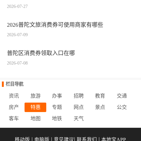
2026-07-27
2026普陀文旅消费券可使用商家有哪些
2026-07-09
普陀区消费券领取入口在哪
2026-07-08
栏目导航
资讯
旅游
办事
招聘
教育
交通
房产
特惠
专题
网点
景点
公交
客车
地图
地铁
天气
|
|
|
|
移动版
电脑版
意见建议
联系我们
本地宝APP