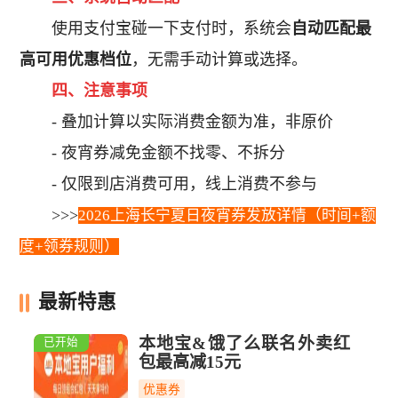
使用支付宝碰一下支付时，系统会
自动匹配最
高可用优惠档位
，无需手动计算或选择。
四、注意事项
- 叠加计算以实际消费金额为准，非原价
- 夜宵券减免金额不找零、不拆分
- 仅限到店消费可用，线上消费不参与
>>>
2026上海长宁夏日夜宵券发放详情（时间+额
度+领券规则）
最新
特惠
本地宝&饿了么联名外卖红
已开始
包最高减15元
优惠券